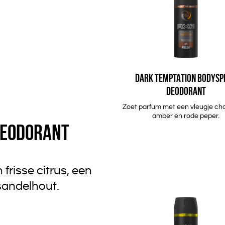
DARK TEMPTATION BODYSP
DEODORANT
Zoet parfum met een vleugje ch
amber en rode peper.
DEODORANT
risse citrus, een
sandelhout.