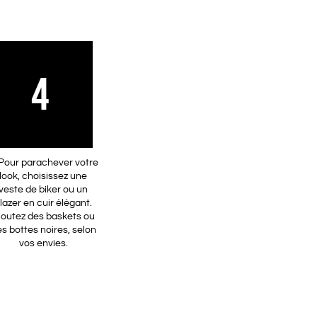
4
 Pour parachever votre
look, choisissez une
veste de biker ou un
lazer en cuir élégant.
joutez des baskets ou
s bottes noires, selon
vos envies.