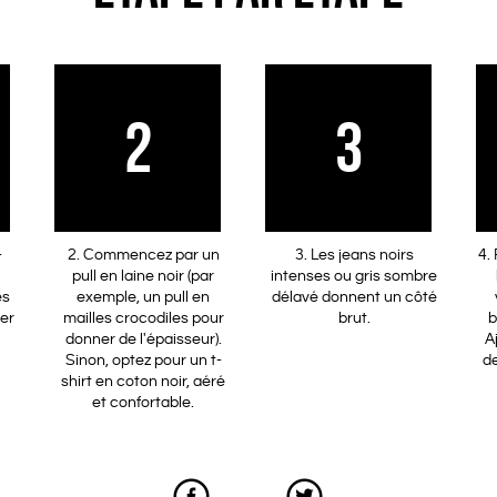
2
3
-
2. Commencez par un
3. Les jeans noirs
4.
pull en laine noir (par
intenses ou gris sombre
es
exemple, un pull en
délavé donnent un côté
er
mailles crocodiles pour
brut.
b
donner de l'épaisseur).
A
Sinon, optez pour un t-
de
shirt en coton noir, aéré
et confortable.