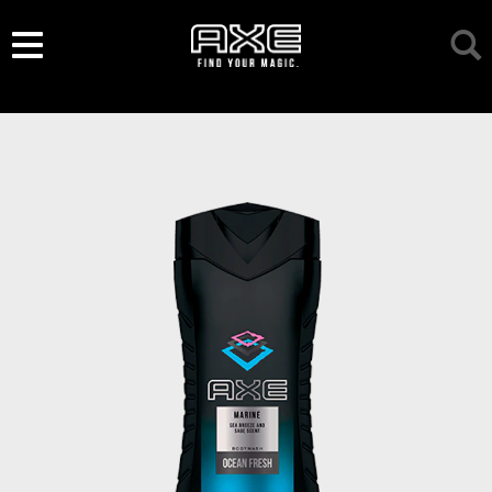
/*
*/