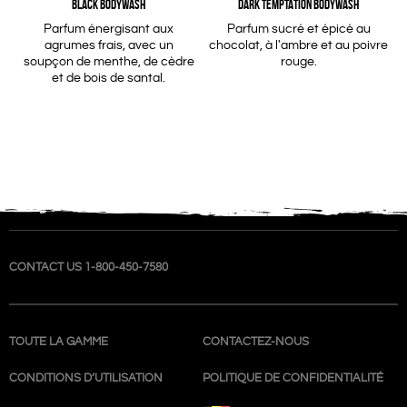
BLACK BODYWASH
DARK TEMPTATION BODYWASH
Parfum énergisant aux
Parfum sucré et épicé au
agrumes frais, avec un
chocolat, à l'ambre et au poivre
soupçon de menthe, de cèdre
rouge.
et de bois de santal.
CONTACT US 1-800-450-7580
TOUTE LA GAMME
CONTACTEZ-NOUS
CONDITIONS D’UTILISATION
POLITIQUE DE CONFIDENTIALITÉ