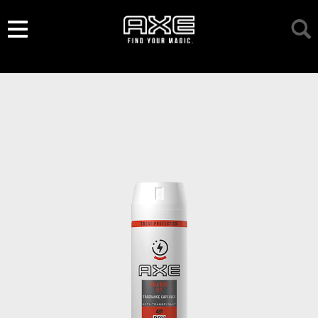
/*
*/